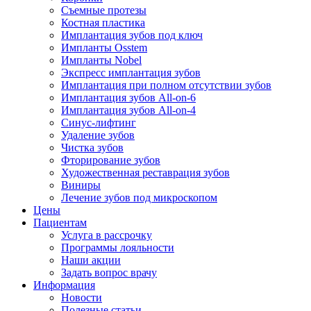
Съемные протезы
Костная пластика
Имплантация зубов под ключ
Импланты Osstem
Импланты Nobel
Экспресс имплантация зубов
Имплантация при полном отсутствии зубов
Имплантация зубов All-on-6
Имплантация зубов All-on-4
Синус-лифтинг
Удаление зубов
Чистка зубов
Фторирование зубов
Художественная реставрация зубов
Виниры
Лечение зубов под микроскопом
Цены
Пациентам
Услуга в рассрочку
Программы лояльности
Наши акции
Задать вопрос врачу
Информация
Новости
Полезные статьи