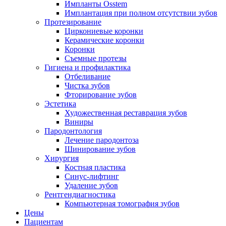
Импланты Osstem
Имплантация при полном отсутствии зубов
Протезирование
Циркониевые коронки
Керамические коронки
Коронки
Съемные протезы
Гигиена и профилактика
Отбеливание
Чистка зубов
Фторирование зубов
Эстетика
Художественная реставрация зубов
Виниры
Пародонтология
Лечение пародонтоза
Шинирование зубов
Хирургия
Костная пластика
Синус-лифтинг
Удаление зубов
Рентгендиагностика
Компьютерная томография зубов
Цены
Пациентам