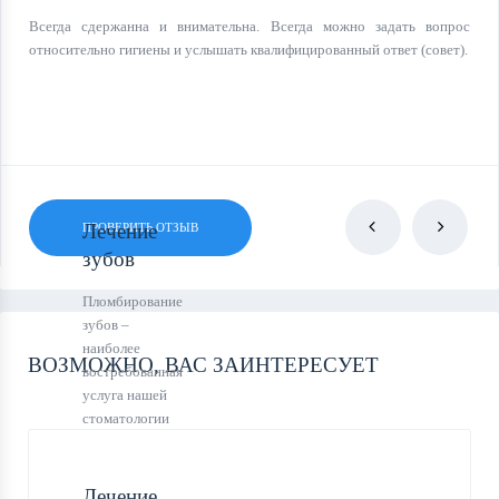
Всегда сдержанна и внимательна. Всегда можно задать вопрос
относительно гигиены и услышать квалифицированный ответ (совет).
Лечение
ПРОВЕРИТЬ ОТЗЫВ
зубов
Пломбирование
зубов –
наиболее
ВОЗМОЖНО, ВАС ЗАИНТЕРЕСУЕТ
востребованная
услуга нашей
стоматологии
9:00
Врач -
Завьянцева
ПОНЕДЕЛЬНИК -
ВРЕМЯ ПРИЕМА
Лечение