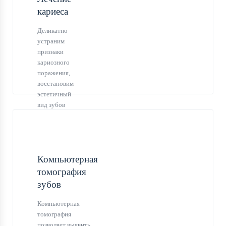
Ксения Игоревна
ВОСКРЕСЕНЬЕ
кариеса
Деликатно
устраним
признаки
кариозного
поражения,
восстановим
эстетичный
вид зубов
9:00
Врач -
Завьянцева
ПОНЕДЕЛЬНИК -
ВРЕМЯ ПРИЕМА
Ксения Игоревна
ВОСКРЕСЕНЬЕ
Компьютерная
томография
зубов
Компьютерная
томография
позволяет выявить