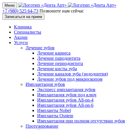
Меню
+7 (980) 525 64-73
Позвоните нам сейчас
Записаться на прием
Клиника
Специалисты
Акции
Услуги
Лечение зубов
Лечение кариеса
Лечение пародонтита
Лечение периодонтита
Лечение кисты зуба
Лечение каналов зуба (эндодонтия)
Лечение зубов под микроскопом
Имплантация зубов
Экспресс имплантация зубов
Имплантация зубов под ключ
Имплантация зубов All-on-4
Имплантация зубов All-on-6
Импланты Nobel
Импланты Osstem
Имплантация при полном отсутствии зубов
Протезирование