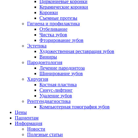
Циркониевые коронки
Керамические коронки
Коронки
Съемные протезы
Гигиена и профилактика
Отбеливание
Чистка зубов
Фторирование зубов
Эстетика
Художественная реставрация зубов
Виниры
Пародонтология
Лечение пародонтоза
Шинирование зубов
Хирургия
Костная пластика
Синус-лифтинг
Удаление зубов
Рентгендиагностика
Компьютерная томография зубов
Цены
Пациентам
Информация
Новости
Полезные статьи