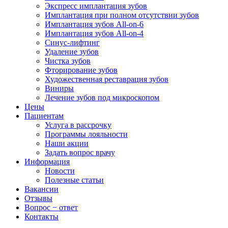
Экспресс имплантация зубов
Имплантация при полном отсутствии зубов
Имплантация зубов All-on-6
Имплантация зубов All-on-4
Синус-лифтинг
Удаление зубов
Чистка зубов
Фторирование зубов
Художественная реставрация зубов
Виниры
Лечение зубов под микроскопом
Цены
Пациентам
Услуга в рассрочку
Программы лояльности
Наши акции
Задать вопрос врачу
Информация
Новости
Полезные статьи
Вакансии
Отзывы
Вопрос − ответ
Контакты