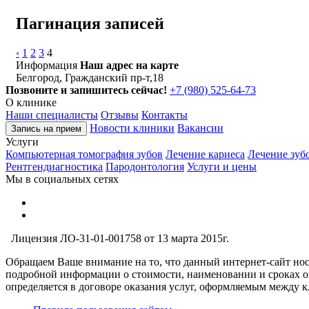
Пагинация записей
‹
1
2
3
4
Информация
Наш адрес на карте
Белгород, Гражданский пр-т,18
Позвоните и запишитесь сейчас!
+7 (980) 525-64-73
О клинике
Наши специалисты
Отзывы
Контакты
Новости клиники
Вакансии
Запись на прием
Услуги
Компьютерная томография зубов
Лечение кариеса
Лечение зуб
Рентгендиагностика
Пародонтология
Услуги и цены
Мы в социальных сетях
Лицензия ЛО-31-01-001758 от 13 марта 2015г.
Обращаем Ваше внимание на то, что данный интернет-сайт но
подробной информации о стоимости, наименовании и сроках ок
определяется в договоре оказания услуг, оформляемым между 