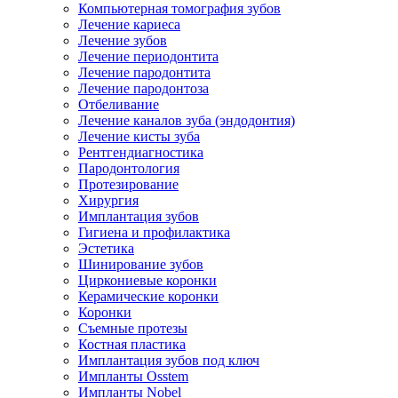
Компьютерная томография зубов
Лечение кариеса
Лечение зубов
Лечение периодонтита
Лечение пародонтита
Лечение пародонтоза
Отбеливание
Лечение каналов зуба (эндодонтия)
Лечение кисты зуба
Рентгендиагностика
Пародонтология
Протезирование
Хирургия
Имплантация зубов
Гигиена и профилактика
Эстетика
Шинирование зубов
Циркониевые коронки
Керамические коронки
Коронки
Съемные протезы
Костная пластика
Имплантация зубов под ключ
Импланты Osstem
Импланты Nobel