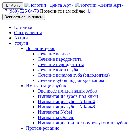
Меню
+7 (980) 525 64-73
Позвоните нам сейчас
Записаться на прием
Клиника
Специалисты
Акции
Услуги
Лечение зубов
Лечение кариеса
Лечение пародонтита
Лечение периодонтита
Лечение кисты зуба
Лечение каналов зуба (эндодонтия)
Лечение зубов под микроскопом
Имплантация зубов
Экспресс имплантация зубов
Имплантация зубов под ключ
Имплантация зубов All-on-4
Имплантация зубов All-on-6
Импланты Nobel
Импланты Osstem
Имплантация при полном отсутствии зубов
Протезирование