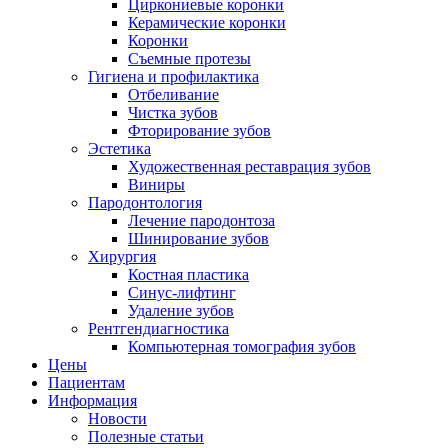
Циркониевые коронки
Керамические коронки
Коронки
Съемные протезы
Гигиена и профилактика
Отбеливание
Чистка зубов
Фторирование зубов
Эстетика
Художественная реставрация зубов
Виниры
Пародонтология
Лечение пародонтоза
Шинирование зубов
Хирургия
Костная пластика
Синус-лифтинг
Удаление зубов
Рентгендиагностика
Компьютерная томография зубов
Цены
Пациентам
Информация
Новости
Полезные статьи